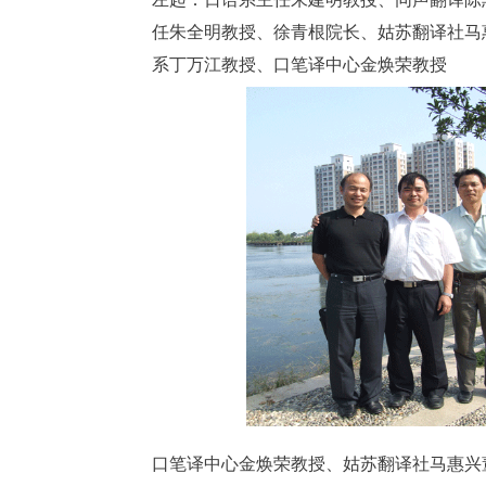
任朱全明教授、徐青根院长、姑苏翻译社马
系丁万江教授、口笔译中心金焕荣教授
口笔译中心金焕荣教授、姑苏翻译社马惠兴