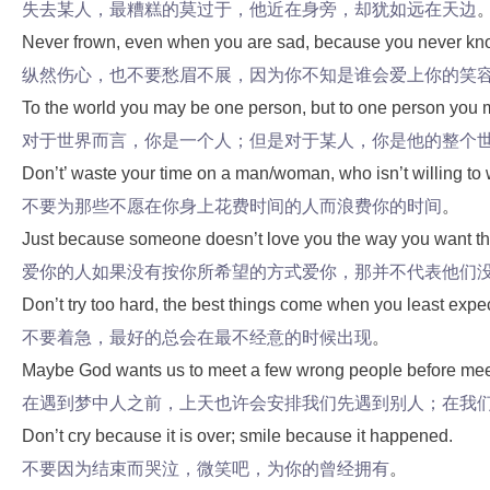
失去某人，最糟糕的莫过于，他近在身旁，却犹如远在天边
Never frown, even when you are sad, because you never know 
纵然伤心，也不要愁眉不展，因为你不知是谁会爱上你的笑
To the world you may be one person, but to one person you 
对于世界而言，你是一个人；但是对于某人，你是他的整个
Don’t’ waste your time on a man/woman, who isn’t willing to 
不要为那些不愿在你身上花费时间的人而浪费你的时间
。
Just because someone doesn’t love you the way you want them
爱你的人如果没有按你所希望的方式爱你，那并不代表他们
Don’t try too hard, the best things come when you least expec
不要着急，最好的总会在最不经意的时候出现
。
Maybe God wants us to meet a few wrong people before meetin
在遇到梦中人之前，
上天也许会安排我们先遇到别人；在我
Don’t cry because it is over; smile because it happened.
不要因为结束而哭泣，微笑吧，为你的曾经拥有
。